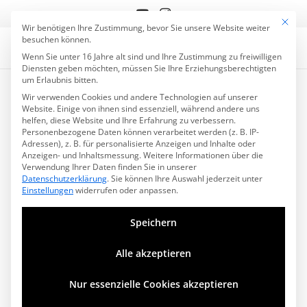
Mit die
Datenschutzeinstell
Wir benötigen Ihre Zustimmung, bevor Sie unsere Website weiter
besuchen können.
Wenn Sie unter 16 Jahre alt sind und Ihre Zustimmung zu freiwilligen
Diensten geben möchten, müssen Sie Ihre Erziehungsberechtigten
Sie sehen gerade einen
um Erlaubnis bitten.
Platzhalterinhalt von
YouTube
. Um auf
Wir verwenden Cookies und andere Technologien auf unserer
den eigentlichen Inhalt zuzugreifen,
Website. Einige von ihnen sind essenziell, während andere uns
klicken Sie auf die Schaltfläche unten.
helfen, diese Website und Ihre Erfahrung zu verbessern.
Bitte beachten Sie, dass dabei Daten an
Personenbezogene Daten können verarbeitet werden (z. B. IP-
Drittanbieter weitergegeben werden.
Adressen), z. B. für personalisierte Anzeigen und Inhalte oder
Mehr Informationen
Anzeigen- und Inhaltsmessung.
Weitere Informationen über die
Verwendung Ihrer Daten finden Sie in unserer
Inhalt entsperren
Datenschutzerklärung
.
Sie können Ihre Auswahl jederzeit unter
Einstellungen
widerrufen oder anpassen.
Erforderlichen Service
akzeptieren und Inhalte
Speichern
entsperren
Alle akzeptieren
Oktober 2019, zum 6. Mal geht’s nach Afrika, für 2 ½
Wochen. Wir starten mit 4 Tagen Aufenthalt im fast
Nur essenzielle Cookies akzeptieren
völlig ausgetrockneten Okavango-Delta, Botswana,
darauf folgt eine einwöchige Zeltsafari durchs Land,