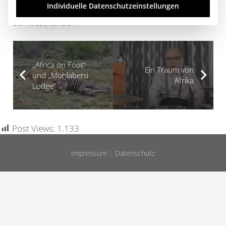
Individuelle Datenschutzeinstellungen
bis wir schließlich per Flugtransfer in Sambia, am
Sambesi, landen!!
„Africa on Foot“
Ein Traum von
und „Mohlabetsi
Afrika
Lodge“
Post Views:
1.133
Impressum
|
Datenschutz