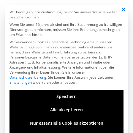
Mit die
Reisen & Sport Videos
Datenschutzeinstell
Wir benötigen Ihre Zustimmung, bevor Sie unsere Website weiter
besuchen können.
Wenn Sie unter 16 Jahre alt sind und Ihre Zustimmung zu freiwilligen
Diensten geben möchten, müssen Sie Ihre Erziehungsberechtigten
um Erlaubnis bitten.
Wir verwenden Cookies und andere Technologien auf unserer
Website. Einige von ihnen sind essenziell, während andere uns
helfen, diese Website und Ihre Erfahrung zu verbessern.
Personenbezogene Daten können verarbeitet werden (z. B. IP-
Adressen), z. B. für personalisierte Anzeigen und Inhalte oder
Anzeigen- und Inhaltsmessung.
Weitere Informationen über die
Verwendung Ihrer Daten finden Sie in unserer
Datenschutzerklärung
.
Sie können Ihre Auswahl jederzeit unter
Einstellungen
widerrufen oder anpassen.
Speichern
Alle akzeptieren
Ein Traum von Afrika
Nur essenzielle Cookies akzeptieren