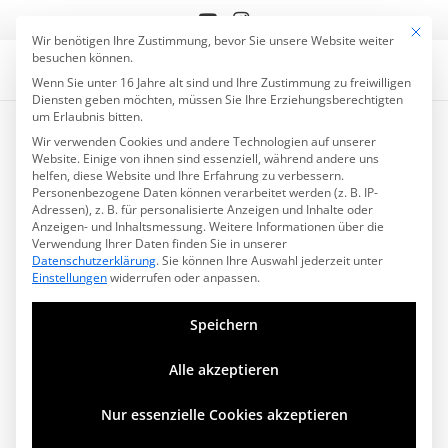
Mit die
Datenschutzeinstell
Wir benötigen Ihre Zustimmung, bevor Sie unsere Website weiter
besuchen können.
Wenn Sie unter 16 Jahre alt sind und Ihre Zustimmung zu freiwilligen
Diensten geben möchten, müssen Sie Ihre Erziehungsberechtigten
um Erlaubnis bitten.
Wir verwenden Cookies und andere Technologien auf unserer
Website. Einige von ihnen sind essenziell, während andere uns
helfen, diese Website und Ihre Erfahrung zu verbessern.
Personenbezogene Daten können verarbeitet werden (z. B. IP-
Adressen), z. B. für personalisierte Anzeigen und Inhalte oder
Anzeigen- und Inhaltsmessung.
Weitere Informationen über die
Verwendung Ihrer Daten finden Sie in unserer
Datenschutzerklärung
.
Sie können Ihre Auswahl jederzeit unter
Einstellungen
widerrufen oder anpassen.
Speichern
Alle akzeptieren
Nur essenzielle Cookies akzeptieren
30.08.2018: Sehr schöner Auftritt mit dem Georg
Göbel-Jakobi Trio (alias Ozzy Ostermann). Damals,