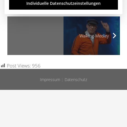
Individuelle Datenschutzeinstellungen
Domke, Gitarre & Gesang.
Walking-Medley
Post Views:
956
Impressum
|
Datenschutz