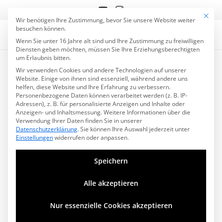
Mit die
Datenschutzeinstell
Wir benötigen Ihre Zustimmung, bevor Sie unsere Website weiter
besuchen können.
Wenn Sie unter 16 Jahre alt sind und Ihre Zustimmung zu freiwilligen
Diensten geben möchten, müssen Sie Ihre Erziehungsberechtigten
Sie sehen gerade einen
um Erlaubnis bitten.
Platzhalterinhalt von
YouTube
. Um auf
Wir verwenden Cookies und andere Technologien auf unserer
den eigentlichen Inhalt zuzugreifen,
Website. Einige von ihnen sind essenziell, während andere uns
klicken Sie auf die Schaltfläche unten.
helfen, diese Website und Ihre Erfahrung zu verbessern.
Bitte beachten Sie, dass dabei Daten an
Personenbezogene Daten können verarbeitet werden (z. B. IP-
Drittanbieter weitergegeben werden.
Adressen), z. B. für personalisierte Anzeigen und Inhalte oder
Mehr Informationen
Anzeigen- und Inhaltsmessung.
Weitere Informationen über die
Verwendung Ihrer Daten finden Sie in unserer
Inhalt entsperren
Datenschutzerklärung
.
Sie können Ihre Auswahl jederzeit unter
Einstellungen
widerrufen oder anpassen.
Erforderlichen Service
akzeptieren und Inhalte
Speichern
entsperren
Alle akzeptieren
05.10.1990! Mehr als 30 Jahre ist es also
mittlerweile her, dass wir im „Schwarzen Adler“,
Nur essenzielle Cookies akzeptieren
Rheinberg, aufgetreten sind. „Hysterie und
Massenwahn“
hieß der Song, damals noch mit Sigi