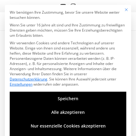
Mit die
Datenschutzeinstell
Wir benötigen Ihre Zustimmung, bevor Sie unsere Website weiter
besuchen können.
Wenn Sie unter 16 Jahre alt sind und Ihre Zustimmung zu freiwilligen
Diensten geben möchten, müssen Sie Ihre Erziehungsberechtigten
um Erlaubnis bitten.
Wir verwenden Cookies und andere Technologien auf unserer
Website. Einige von ihnen sind essenziell, während andere uns
helfen, diese Website und Ihre Erfahrung zu verbessern.
Personenbezogene Daten können verarbeitet werden (z. B. IP-
Adressen), z. B. für personalisierte Anzeigen und Inhalte oder
Anzeigen- und Inhaltsmessung.
Weitere Informationen über die
Verwendung Ihrer Daten finden Sie in unserer
Datenschutzerklärung
.
Sie können Ihre Auswahl jederzeit unter
Einstellungen
widerrufen oder anpassen.
Speichern
Alle akzeptieren
Nur essenzielle Cookies akzeptieren
Während der „Rocken bis Qualmt“-Tour: Wenn ich
bloß wüsste, wie’s weitergeht, ich glaub, ich brauch