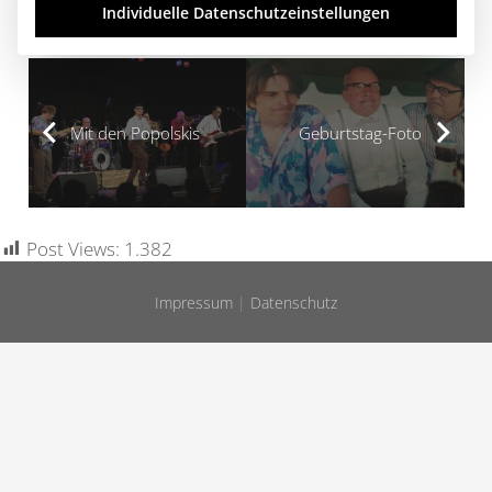
Individuelle Datenschutzeinstellungen
mal ne Pause…
Mit den Popolskis
Geburtstag-Foto
Post Views:
1.382
Impressum
|
Datenschutz