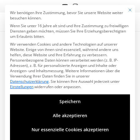
Mit die
Datenschutzeinstell
Wir benötigen Ihre Zustimmung, bevor Sie unsere Website weiter
besuchen können.
Wenn Sie unter 16 Jahre alt sind und Ihre Zustimmung zu freiwilligen
Diensten geben möchten, müssen Sie Ihre Erziehungsberechtigten
Sie sehen gerade einen
um Erlaubnis bitten.
Platzhalterinhalt von
YouTube
. Um auf
Wir verwenden Cookies und andere Technologien auf unserer
den eigentlichen Inhalt zuzugreifen,
Website. Einige von ihnen sind essenziell, während andere uns
klicken Sie auf die Schaltfläche unten.
helfen, diese Website und Ihre Erfahrung zu verbessern.
Bitte beachten Sie, dass dabei Daten an
Personenbezogene Daten können verarbeitet werden (z. B. IP-
Drittanbieter weitergegeben werden.
Adressen), z. B. für personalisierte Anzeigen und Inhalte oder
Mehr Informationen
Anzeigen- und Inhaltsmessung.
Weitere Informationen über die
Verwendung Ihrer Daten finden Sie in unserer
Inhalt entsperren
Datenschutzerklärung
.
Sie können Ihre Auswahl jederzeit unter
Einstellungen
widerrufen oder anpassen.
Erforderlichen Service
akzeptieren und Inhalte
Speichern
entsperren
Alle akzeptieren
Drum-Cover zum Song „Underdog“, gesungen von
Alicia Keys. Hab ich zum ersten Mal während einer
Nur essenzielle Cookies akzeptieren
Autofahrt gehört und mir war sofort klar, dass ich