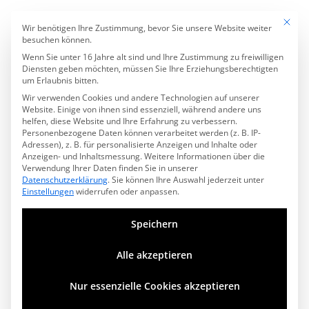
Mit die
drums
Datenschutzeinstell
Wir benötigen Ihre Zustimmung, bevor Sie unsere Website weiter
besuchen können.
Wenn Sie unter 16 Jahre alt sind und Ihre Zustimmung zu freiwilligen
Diensten geben möchten, müssen Sie Ihre Erziehungsberechtigten
um Erlaubnis bitten.
Wir verwenden Cookies und andere Technologien auf unserer
Website. Einige von ihnen sind essenziell, während andere uns
helfen, diese Website und Ihre Erfahrung zu verbessern.
Personenbezogene Daten können verarbeitet werden (z. B. IP-
Adressen), z. B. für personalisierte Anzeigen und Inhalte oder
Anzeigen- und Inhaltsmessung.
Weitere Informationen über die
Verwendung Ihrer Daten finden Sie in unserer
Datenschutzerklärung
.
Sie können Ihre Auswahl jederzeit unter
Einstellungen
widerrufen oder anpassen.
Speichern
Alle akzeptieren
Drums from „Down Under“….
Nur essenzielle Cookies akzeptieren